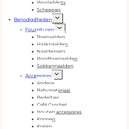
Wooladdicts
Scheepjes
Toggle
Benodigdheden
submenu
Toggle
Fournituren
submenu
Breinaalden
Haaknaalden
Naaldensets
Rondbreinaalden
Sokkennaalden
Toggle
Accessoires
submenu
Andere
Babymateriaal
Bedeltjes
Café Crochet
Houten accessoires
Knopen
Kralen