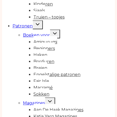
Kinderen
Sjaals
Truien – topjes
Toggle
Patronen
submenu
Toggle
Boeken voor
submenu
Amigurumi
Beginners
Haken
Borduren
Breien
Engelstalige patronen
Fair Isle
Macramé
Sokken
Toggle
Magazines
submenu
Aan De Haak Magazines
Katia Yarn Magazines