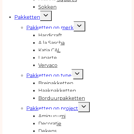
Sokken
Toggle
Pakketten
submenu
Toggle
Pakketten op merk
submenu
Hardicraft
A la Sascha
Katia CAL
Lanarte
Vervaco
Toggle
Pakketten op type
submenu
Breipakketten
Haakpakketten
Borduurpakketten
Toggle
Pakketten op project
submenu
Amigurumi
Decoratie
Dekens