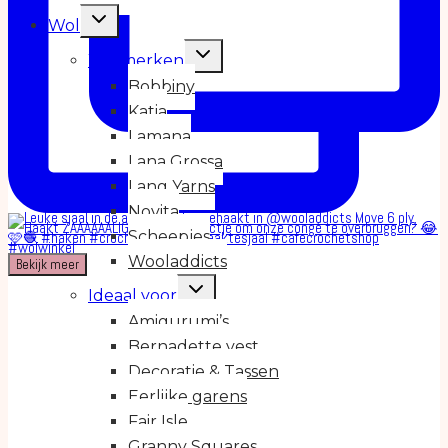
Toggle
Wol
submenu
Toggle
Wolmerken
submenu
Bobbiny
Katia
Lamana
Lana Grossa
Lang Yarns
Novita
Scheepjes
Wooladdicts
Bekijk meer
Toggle
Ideaal voor
submenu
Amigurumi’s
Bernadette vest
Decoratie & Tassen
Eerlijke garens
Fair Isle
Granny Squares