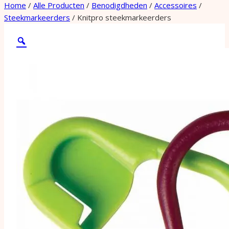
Home
/
Alle Producten
/
Benodigdheden
/
Accessoires
/
Steekmarkeerders
/
Knitpro steekmarkeerders