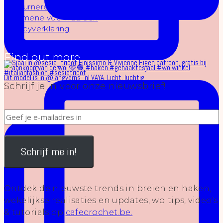
Retourneren
Algemene voorwaarden
Privacyverklaring
Find out more
Dit model is in @langyarns_nl VAYA. Licht, luchtig
Schrijf je in voor onze nieuwsbrief!
Schrijf me in!
Ontdek de nieuwste trends in breien en haken,
wekelijkse realisaties en updates, woltips, video's
& tutorials op
cafecrochet.be.