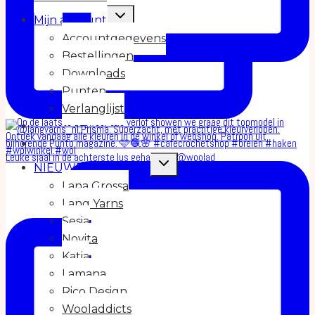
Toggle
Mijn account
submenu
Accountgegevens
Bestellingen
Downloads
Punten
Verlanglijst
Leuke sjaal in de achterste lus gehaakt in @woolad
Toggle
NIEUWE COLLECTIE
submenu
Lana Grossa
Lang Yarns
Sesia
Novita
Katia
Lamana
Rico Design
Wooladdicts