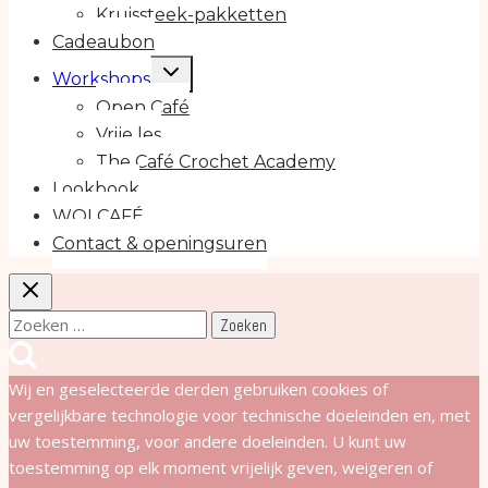
Kruissteek-pakketten
Cadeaubon
Toggle
Workshops
submenu
Open Café
Vrije les
The Café Crochet Academy
Lookbook
WOLCAFÉ
Contact & openingsuren
Zoeken
naar:
Wij en geselecteerde derden gebruiken cookies of
vergelijkbare technologie voor technische doeleinden en, met
uw toestemming, voor andere doeleinden. U kunt uw
toestemming op elk moment vrijelijk geven, weigeren of