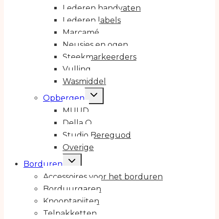
Lederen handvaten
Lederen labels
Marcamé
Neusjes en ogen
Steekmarkeerders
Vulling
Wasmiddel
Toggle
Opbergen
submenu
MUUD
Della Q
Studio Bereguod
Overige
Toggle
Borduren
submenu
Accessoires voor het borduren
Borduurgaren
Knooptapijten
Telpakketten