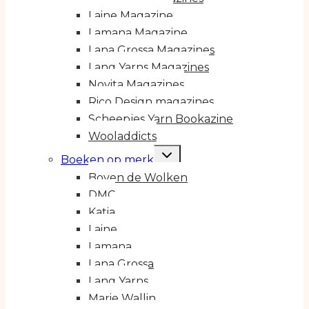
Laine Magazine
Lamana Magazine
Lana Grossa Magazines
Lang Yarns Magazines
Novita Magazines
Rico Design magazines
Scheepjes Yarn Bookazine
Wooladdicts
Toggle
Boeken op merk
submenu
Boven de Wolken
DMC
Katia
Laine
Lamana
Lana Grossa
Lang Yarns
Marie Wallin