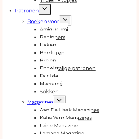
Truien – topjes
Toggle
Patronen
submenu
Toggle
Boeken voor
submenu
Amigurumi
Beginners
Haken
Borduren
Breien
Engelstalige patronen
Fair Isle
Macramé
Sokken
Toggle
Magazines
submenu
Aan De Haak Magazines
Katia Yarn Magazines
Laine Magazine
Lamana Magazine