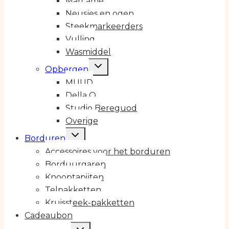
Marcamé
Neusjes en ogen
Steekmarkeerders
Vulling
Wasmiddel
Toggle
Opbergen
submenu
MUUD
Della Q
Studio Bereguod
Overige
Toggle
Borduren
submenu
Accessoires voor het borduren
Borduurgaren
Knooptapijten
Telpakketten
Kruissteek-pakketten
Cadeaubon
Toggle