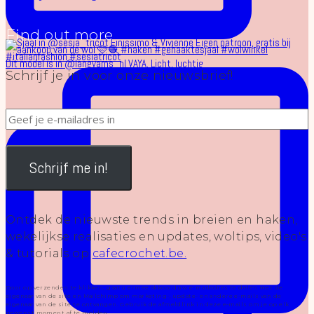
Find out more
Dit model is in @langyarns_nl VAYA. Licht, luchtig
Schrijf je in voor onze nieuwsbrief!
Schrijf me in!
Ontdek de nieuwste trends in breien en haken,
wekelijkse realisaties en updates, woltips, video's
& tutorials op
cafecrochet.be.
Door op verzenden te klikken, gaat u ermee akkoord uw e-mailadres te delen met de
eigenaar van de site en Mailchimp om marketing-, update- en andere e-mails van de
eigenaar van de site te ontvangen. Gebruik de afmeldlink in deze e-mails om je op elk
gewenst moment af te melden.