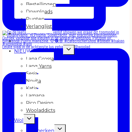
Bestellingen
Downloads
Punten
Verlanglijst
Leuke sjaal in de achterste lus gehaakt in @woolad
Toggle
NIEUWE COLLECTIE
submenu
Lana Grossa
Lang Yarns
Sesia
Novita
Katia
Lamana
Rico Design
Wooladdicts
Toggle
Wol
submenu
Toggle
Wolmerken