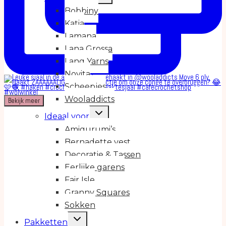
submenu
Bobbiny
Katia
Lamana
Lana Grossa
Lang Yarns
Novita
Scheepjes
Wooladdicts
Bekijk meer
Toggle
Ideaal voor
submenu
Amigurumi’s
Bernadette vest
Decoratie & Tassen
Eerlijke garens
Fair Isle
Granny Squares
Sokken
Toggle
Pakketten
submenu