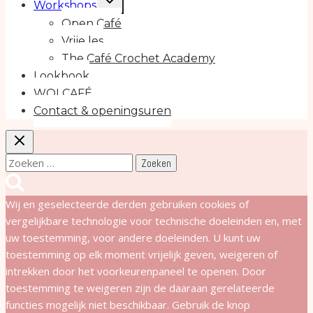
Workshops
submenu
Open Café
Vrije les
The Café Crochet Academy
Lookbook
WOLCAFÉ
Contact & openingsuren
Zoeken
naar:
Wij en geselecteerde derden gebruiken cookies of
vergelijkbare technologie voor technische doeleinden en, met
uw toestemming, voor andere doeleinden. U kunt uw
toestemming op elk moment vrijelijk geven, weigeren of
intrekken door het voorkeurenpaneel te openen. Door
toestemming te weigeren zijn de daaraan gerelateerde
functies mogelijk niet beschikbaar. Gebruik de knop