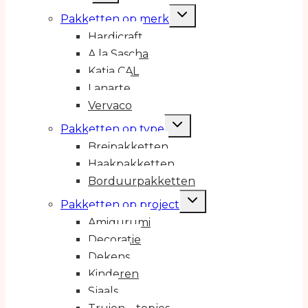
Toggle
Pakketten op merk
submenu
Hardicraft
A la Sascha
Katia CAL
Lanarte
Vervaco
Toggle
Pakketten op type
submenu
Breipakketten
Haakpakketten
Borduurpakketten
Toggle
Pakketten op project
submenu
Amigurumi
Decoratie
Dekens
Kinderen
Sjaals