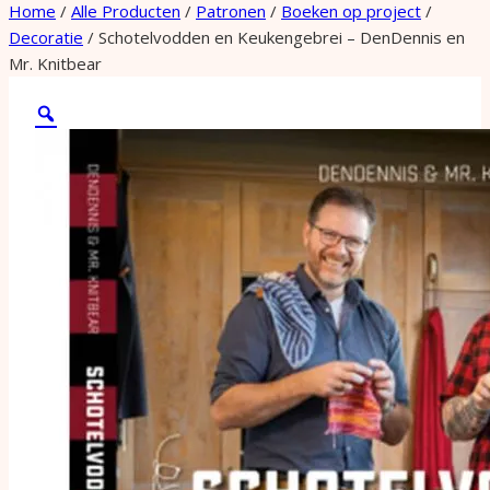
Home
/
Alle Producten
/
Patronen
/
Boeken op project
/
Decoratie
/
Schotelvodden en Keukengebrei – DenDennis en
Mr. Knitbear