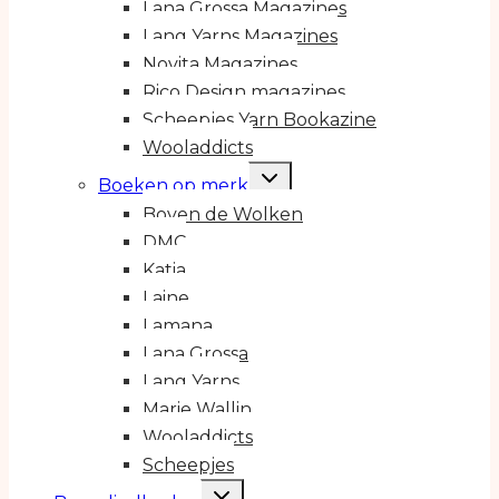
Lana Grossa Magazines
Lang Yarns Magazines
Novita Magazines
Rico Design magazines
Scheepjes Yarn Bookazine
Wooladdicts
Toggle
Boeken op merk
submenu
Boven de Wolken
DMC
Katia
Laine
Lamana
Lana Grossa
Lang Yarns
Marie Wallin
Wooladdicts
Scheepjes
Toggle