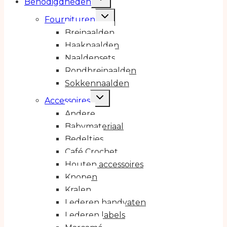
Benodigdheden
submenu
Toggle
Fournituren
submenu
Breinaalden
Haaknaalden
Naaldensets
Rondbreinaalden
Sokkennaalden
Toggle
Accessoires
submenu
Andere
Babymateriaal
Bedeltjes
Café Crochet
Houten accessoires
Knopen
Kralen
Lederen handvaten
Lederen labels